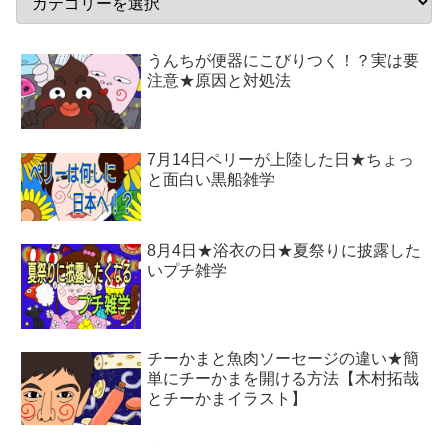
うんちが便器にこびりつく！？実は要
注意★原因と対処法
7月14日ペリーが上陸した日★ちょっ
と面白い黒船雑学
8月4日★浴衣の日★夏祭りに披露した
いプチ雑学
チーかまと魚肉ソーセージの違い★簡
単にチーかまを開ける方法【木村拓哉
とチーかまイラスト】