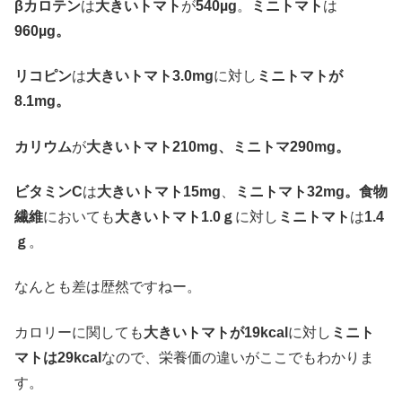
βカロテン
は
大きいトマト
が
540µg
。
ミニトマト
は
960µg。
リコピン
は
大きいトマト3.0mg
に対し
ミニトマトが
8.1mg。
カリウム
が
大きいトマト210mg、ミニトマ290mg。
ビタミンC
は
大きいトマト15mg
、
ミニトマト32mg。食物
繊維
においても
大きいトマト1.0ｇ
に対し
ミニトマト
は
1.4
ｇ
。
なんとも差は歴然ですねー。
カロリーに関しても
大きいトマトが19kcal
に対し
ミニト
マトは29kcal
なので、栄養価の違いがここでもわかりま
す。