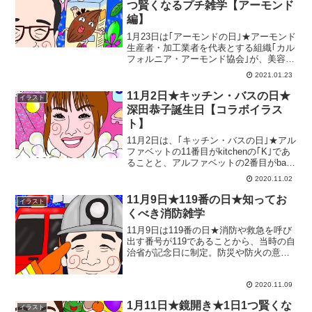
つ賢くなるプチ雑学【アーモンド
編】
1月23日は｢アーモンドの日｣★アーモンド
生産者・加工業者を代表とする組織｢カル
フォルニア・アーモンド協会｣が、美容や
健康のために多くの人にアーモンドを食
2021.01.23
べてらうことを目的とし制定された記念
日★アーモンド約23粒（約30ｇ）が日本
11月2日★キッチン・バスの日★
イラスト
人の成人女...
深田恭子誕生日【コラボイラス
ト】
11月2日は、｢キッチン・バスの日｣★アル
ファベットの11番目がkitchenの｢K｣であ
ることと、アルファベットの2番目がbath
の｢B｣であることから、キッチン・バス
2020.11.02
工業会が記念日を制定。11月3日｢文化の
日｣を前に、キッチン・浴槽・浴...
11月9日★119番の日★知ってお
イラスト
くべき消防雑学
11月9日は119番の日★消防や救急を呼び
出す番号が119であることから、当時の自
治省が記念日に制定。防災や防火の意識
を高めてもらうことが目的で、例年11月9
日から1週間を｢秋の全国火災予防運動期
間｣として、火災予防に関する取り組みや
2020.11.09
運動が...
1月11日★鏡開き★1日1つ賢くな
イラスト