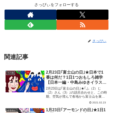
さっぴぃをフォローする
さっぴぃ
関連記事
2月23日｢富士山の日｣★日本で1
その他
番は何だ？1日1つおもしろ雑学
【日本一編・中島みゆきイラス
ト】
2月23日は｢富士山の日｣★｢ふ（2）じ
（2）さん（3）｣の語呂合わせと、この時
期、空気が澄んで各地から富士山を展望
できることから、山の展望と地図のフォ
2021.02.23
ーラムが記念日に制定。また、山梨県河
口湖町と静岡県がそれぞれ記念日に制定
1月23日｢アーモンドの日｣★1日1
イラスト
しています。また...