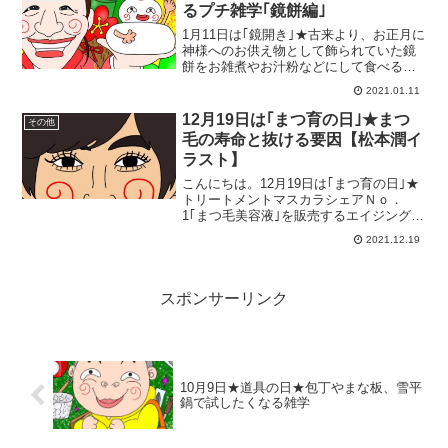
るプチ雑学｢鏡餅編｣
1月11日は｢鏡開き｣★古来より、お正月に
神様へのお供え物として飾られていた鏡
餅をお雑煮やお汁粉などにして食べるこ
とで、一家の円満を願う習わし★鏡開き
2021.01.11
の日にちは地域によって異なるようで、
京都は1月4日。他の地域では1月15日～
12月19日は｢まつ育の日｣★まつ
その他
20日としてい...
毛の寿命と抜ける要因【松本潤イ
ラスト】
こんにちは。12月19日は｢まつ育の日｣★
トリートメントマスカラシェアＮｏ．
1｢まつ毛美容液｣を販売するエイジングケ
アカンパニーのアンファー株式会社が記
2021.12.19
念日に制定。日にちは｢まつ（12（年
末））いく（19）｣と読む語呂合わせか
ら。1年間、毎...
スポンサーリンク
10月9日★道具の日★包丁やまな板、雪平
鍋で試したくなる雑学