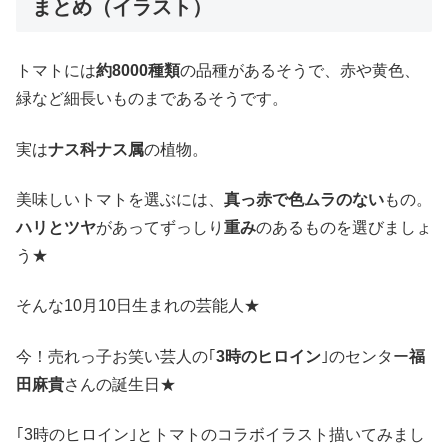
まとめ（イラスト）
トマトには
約8000種類
の品種があるそうで、赤や黄色、
緑など細長いものまであるそうです。
実は
ナス科ナス属
の植物。
美味しいトマトを選ぶには、
真っ赤で色ムラのない
もの。
ハリとツヤ
があってずっしり
重み
のあるものを選びましょ
う★
そんな10月10日生まれの芸能人★
今！売れっ子お笑い芸人の｢
3時のヒロイン
｣のセンター
福
田麻貴
さんの誕生日★
｢3時のヒロイン｣とトマトのコラボイラスト描いてみまし