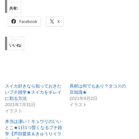
共有:
Facebook
X
いいね:
スイカ好きなら知っておきた
具材は何でもあり？タコスの
いプチ雑学★スイカをキレイ
豆知識★
に割る方法
2021年9月2日
2021年7月31日
イラスト
イラスト
本当は凄い！キュウリのいい
とこ★1日1つ賢くなるプチ雑
学【芦田愛菜＆きゅうりイラ