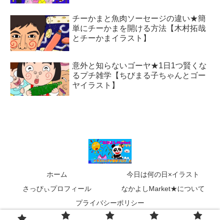
チーかまと魚肉ソーセージの違い★簡
単にチーかまを開ける方法【木村拓哉
とチーかまイラスト】
意外と知らないゴーヤ★1日1つ賢くな
るプチ雑学【ちびまる子ちゃんとゴー
ヤイラスト】
ホーム
今日は何の日×イラスト
さっぴぃプロフィール
なかよしMarket★について
プライバシーポリシー
Copyright © 2020 なかよしMarket－なかマケ－ All Rights Reserved.