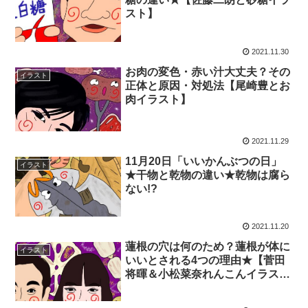
スト】
2021.11.30
お肉の変色・赤い汁大丈夫？その
イラスト
正体と原因・対処法【尾崎豊とお
肉イラスト】
2021.11.29
11月20日「いいかんぶつの日」
イラスト
★干物と乾物の違い★乾物は腐ら
ない!?
2021.11.20
蓮根の穴は何のため？蓮根が体に
イラスト
いいとされる4つの理由★【菅田
将暉＆小松菜奈れんこんイラス
ト】