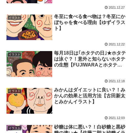
2021.12.27
冬至に食べる食べ物は？冬至にか
イラスト
ぼちゃを食べる理由【ゆずイラス
ト】
2021.12.22
毎月18日は｢ホタテの日｣★ホタテ
イラスト
は泳ぐ？！意外と知らないホタテ
の生態【FUJIWARAとホタテ・
イラスト】
2021.12.18
みかんはダイエットに良い？！み
イラスト
かんの効果と活用方法【古田新太
とみかんイラスト】
2021.12.03
砂糖は体に悪い？！白砂糖と黒砂
イラスト
糖の違い★【佐藤二朗と砂糖イラ