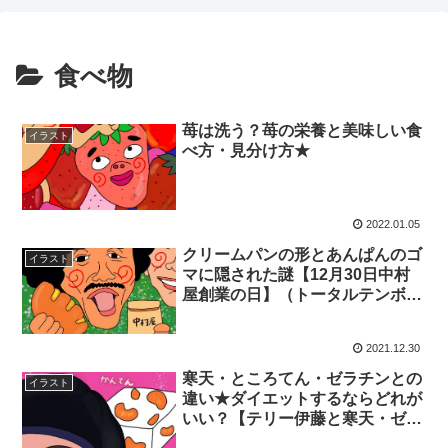
食べ物
苺は洗う？苺の栄養と美味しい食
イラスト
べ方・見分け方★
2022.01.05
クリームパンの形とあんぱんのゴ
イラスト
マに隠された謎【12月30日中村
屋創業の日】（トータルテンボス
イラスト）
2021.12.30
寒天・ところてん・ゼラチンとの
イラスト
違い★ダイエットするならどれが
いい？【テリー伊藤と寒天・ゼラ
チンイラスト】