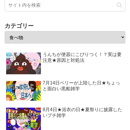
カテゴリー
うんちが便器にこびりつく！？実は要
注意★原因と対処法
7月14日ペリーが上陸した日★ちょっ
と面白い黒船雑学
8月4日★浴衣の日★夏祭りに披露した
いプチ雑学