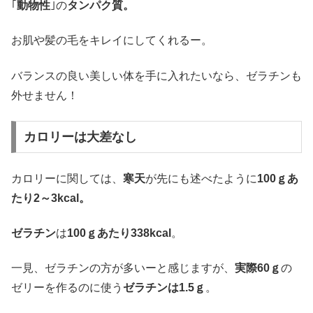
｢
動物性
｣の
タンパク質。
お肌や髪の毛をキレイにしてくれるー。
バランスの良い美しい体を手に入れたいなら、ゼラチンも
外せません！
カロリーは大差なし
カロリーに関しては、
寒天
が先にも述べたように
100ｇあ
たり2～3kcal。
ゼラチン
は
100ｇあたり338kcal
。
一見、ゼラチンの方が多いーと感じますが、
実際60ｇ
の
ゼリーを作るのに使う
ゼラチンは1.5ｇ
。