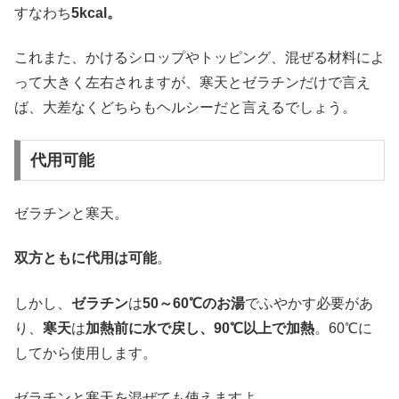
すなわち
5kcal。
これまた、かけるシロップやトッピング、混ぜる材料によ
って大きく左右されますが、寒天とゼラチンだけで言え
ば、大差なくどちらもヘルシーだと言えるでしょう。
代用可能
ゼラチンと寒天。
双方ともに代用は可能
。
しかし、
ゼラチン
は
50～60℃のお湯
でふやかす必要があ
り、
寒天
は
加熱前に水で戻し、90℃以上で加熱
。60℃に
してから使用します。
ゼラチンと寒天を混ぜても使えますよ。