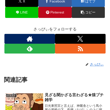
X
Facebook
はてブ
LINE
Pinterest
コピー
さっぴぃをフォローする
さっぴぃ
関連記事
見ざる聞かざる言わざる★猿プチ
イラスト
雑学
日光東照宮と言えば、神厩舎という馬小
屋の屋根の下、長押（なげし）の上に掘