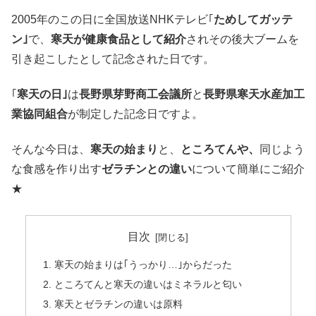
2005年のこの日に全国放送NHKテレビ｢
ためしてガッテ
ン｣
で、
寒天が健康食品として紹介
されその後大ブームを
引き起こしたとして記念された日です。
｢
寒天の日｣
は
長野県芽野商工会議所
と
長野県寒天水産加工
業協同組合
が制定した記念日ですよ。
そんな今日は、
寒天の始まり
と、
ところてんや、
同じよう
な食感を作り出す
ゼラチンとの違い
について簡単にご紹介
★
目次
寒天の始まりは｢うっかり…｣からだった
ところてんと寒天の違いはミネラルと匂い
寒天とゼラチンの違いは原料