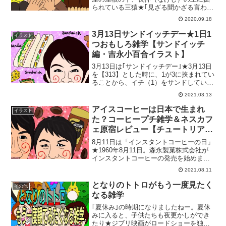
られている三猿★｢見ざる聞かざる言わざ
る｣もしくは｢見ざる言わざる聞かざる｣な
2020.09.18
んてことわざでよく知られていますよ
ね。今回は、その三猿について本当の意
3月13日サンドイッチデー★1日1
イラスト
味をご紹介すると共に...
つおもしろ雑学【サンドイッチ
編・吉永小百合イラスト】
3月13日は｢サンドイッチデー｣★3月13日
を【313】とした時に、1が3に挟まれてい
ることから、イチ（1）をサンドしている
→｢サンドイッチ｣★ということの連想に
2021.03.13
ちなんで制定された日。ちなみに｢サン
ド｣に｢挟む｣という意味はありません。
アイスコーヒーは日本で生まれ
イラスト
｢~...
た？コーヒープチ雑学＆ネスカフ
ェ原宿レビュー【チュートリアル
イラスト】
8月11日は「インスタントコーヒーの日」
★1960年8月11日。森永製菓株式会社が
インスタントコーヒーの発売を始めまし
た。厳密には8月10日だったようですが、
2021.08.11
このことにちなんで、8月11日が記念日と
されています。インスタントコーヒーは
となりのトトロがもう一度見たく
その他
イギリ...
なる雑学
｢夏休み｣の時期になりましたねー。夏休
みに入ると、子供たちも夜更かしができ
たり★ジブリ映画がロードショーを独占