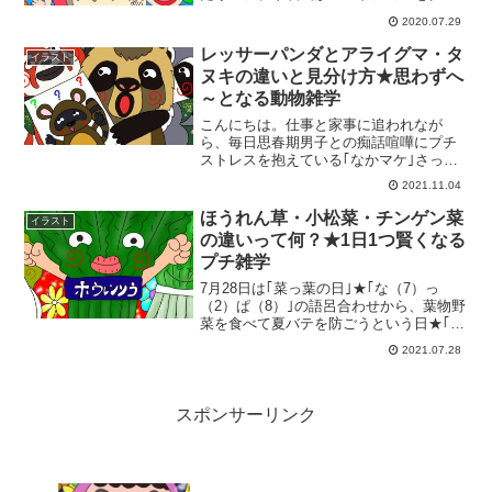
なんてこともありますよねー。ジブリ作
2020.07.29
品の中で、私が最も好きな映画が｢となり
のトトロ｣★今回は、｢となりのトトロ｣に
レッサーパンダとアライグマ・タ
イラスト
関する雑学を集め...
ヌキの違いと見分け方★思わずへ
～となる動物雑学
こんにちは。仕事と家事に追われなが
ら、毎日思春期男子との痴話喧嘩にプチ
ストレスを抱えている｢なかマケ｣さっぴ
ぃです。先日、職場でとあるイラストを
2021.11.04
見つけて同僚と議論に。私:｢可愛い！ア
ライグマだねー。｣同僚:｢え？レッサーパ
ほうれん草・小松菜・チンゲン菜
イラスト
ンダじゃない？｣ん...
の違いって何？★1日1つ賢くなる
プチ雑学
7月28日は｢菜っ葉の日｣★｢な（7）っ
（2）ぱ（8）｣の語呂合わせから、葉物野
菜を食べて夏バテを防ごうという日★｢菜
っ葉｣とは、野菜の葉または葉の部分を食
2021.07.28
用とする野菜のこと。｢菜っ葉｣の代表格
と言えば、緑黄色野菜の王道｢ほうれん
草｣★でも...
スポンサーリンク