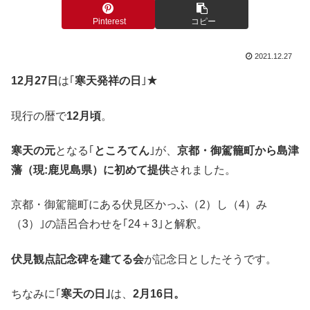
Pinterest
コピー
2021.12.27
12月27日
は｢
寒天発祥の日
｣★
現行の暦で
12月頃
。
寒天の元
となる｢
ところてん
｣が、
京都・御駕籠町から島津
藩（現:鹿児島県）に初めて提供
されました。
京都・御駕籠町にある伏見区かっふ（2）し（4）み
（3）｣の語呂合わせを｢24＋3｣と解釈。
伏見観点記念碑を建てる会
が記念日としたそうです。
ちなみに｢
寒天の日｣
は、
2月16日。