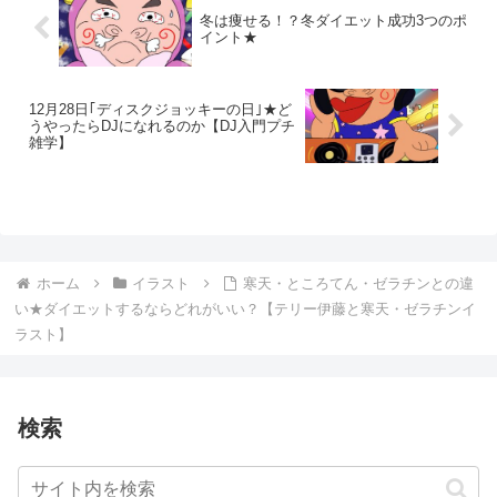
冬は痩せる！？冬ダイエット成功3つのポ
イント★
12月28日｢ディスクジョッキーの日｣★ど
うやったらDJになれるのか【DJ入門プチ
雑学】
ホーム
イラスト
寒天・ところてん・ゼラチンとの違
い★ダイエットするならどれがいい？【テリー伊藤と寒天・ゼラチンイ
ラスト】
検索