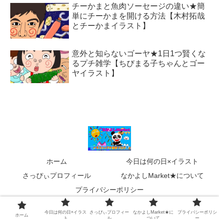
チーかまと魚肉ソーセージの違い★簡
単にチーかまを開ける方法【木村拓哉
とチーかまイラスト】
意外と知らないゴーヤ★1日1つ賢くな
るプチ雑学【ちびまる子ちゃんとゴー
ヤイラスト】
ホーム
今日は何の日×イラスト
さっぴぃプロフィール
なかよしMarket★について
プライバシーポリシー
Copyright © 2020 なかよしMarket－なかマケ－ All Rights Reserved.
今日は何の日×イラス
さっぴぃプロフィー
なかよしMarket★に
プライバシーポリシ
ホーム
ト
ル
ついて
ー