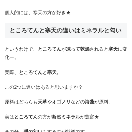
個人的には、寒天の方が好き★
ところてんと寒天の違いはミネラルと匂い
というわけで、
ところてん
が
凍って乾燥
されると
寒天
に変
化ー。
実際、
ところてん
と
寒天
。
この2つに違いはあると思いますか？
原料はどちらも
天草
や
オゴノリ
などの
海藻
が原料。
実は
ところてん
の方が断然
ミネラル
が豊富★
その分、
磯の匂い
もするのが特徴です。