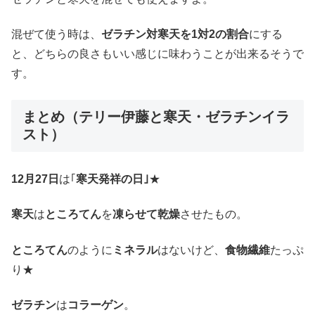
混ぜて使う時は、
ゼラチン対寒天を1対2の割合
にする
と、どちらの良さもいい感じに味わうことが出来るそうで
す。
まとめ（テリー伊藤と寒天・ゼラチンイラ
スト）
12月27日
は｢
寒天発祥の日｣
★
寒天
は
ところてん
を
凍らせて乾燥
させたもの。
ところてん
のように
ミネラル
はないけど、
食物繊維
たっぷ
り★
ゼラチン
は
コラーゲン
。