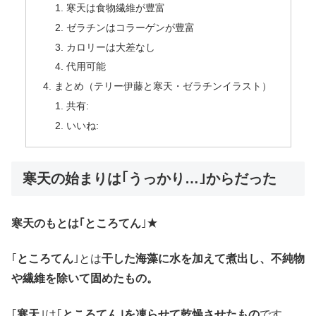
寒天は食物繊維が豊富
ゼラチンはコラーゲンが豊富
カロリーは大差なし
代用可能
まとめ（テリー伊藤と寒天・ゼラチンイラスト）
共有:
いいね:
寒天の始まりは｢うっかり…｣からだった
寒天のもとは｢ところてん
｣★
｢
ところてん
｣とは
干した海藻に水を加えて煮出し、不純物
や繊維を除いて固めたもの。
｢
寒天
｣は｢
ところてん｣を凍らせて乾燥させたもの
です。