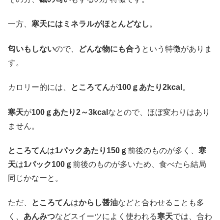
一方、
寒天にはミネラルがほとんどなし
。
匂いもしない
ので、
どんな物にも合う
という特徴がありま
す。
カロリー的には、
ところてん
が
100ｇあたり2kcal
。
寒天
が
100ｇあたり2～3kcal
なとので、ほぼ変わりはあり
ません。
ところてん
は
1パックあたり150ｇ
前後のものが多く、
寒
天
は
1パック100ｇ
前後のものが多いため、食べたら結局
同じかなーと。
ただ、
ところてん
は
からし醤油
などと合わせることも多
く、
あんみつ
などスイーツによく使われる
寒天
では、合わ