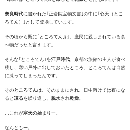
奈良時代
に書かれた｢正倉院宝物文書｣の中に｢心天（とこ
ろてん）｣として登場しています。
その頃から既に｢ところてん｣は、庶民に親しまれている食
べ物だったと言えます。
そんな｢ところてん｣を
江戸時代
、京都の旅館の主人が食べ
残し、寒い戸外に出しておいたところ、ところてんは自然
に凍ってしまったんです。
その
ところてん
は、そのままにされ、日中溶けては夜にな
ると
凍る
を繰り返し、
脱水
され
乾燥
。
…これが
寒天の始まり
ー。
なんともー。