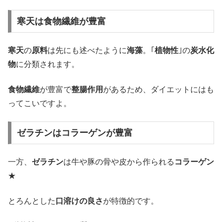
寒天は食物繊維が豊富
寒天
の
原料
は先にも述べたように
海藻
。｢
植物性
｣の
炭水化
物
に分類されます。
食物繊維
が豊富で
整腸作用
があるため、ダイエットにはも
ってこいですよ。
ゼラチンはコラーゲンが豊富
一方、
ゼラチン
は牛や豚の骨や皮から作られる
コラーゲン
★
とろんとした
口溶けの良さ
が特徴的です。