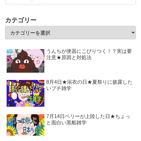
カテゴリー
うんちが便器にこびりつく！？実は要
注意★原因と対処法
8月4日★浴衣の日★夏祭りに披露した
いプチ雑学
7月14日ペリーが上陸した日★ちょっ
と面白い黒船雑学