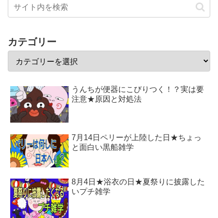
カテゴリー
うんちが便器にこびりつく！？実は要
注意★原因と対処法
7月14日ペリーが上陸した日★ちょっ
と面白い黒船雑学
8月4日★浴衣の日★夏祭りに披露した
いプチ雑学