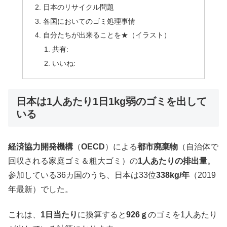
日本のリサイクル問題
各国においてのゴミ処理事情
自分たちが出来ることを★（イラスト）
共有:
いいね:
日本は1人あたり1日1kg弱のゴミを出して
いる
経済協力開発機構
（
OECD
）による
都市廃棄物
（自治体で
回収される家庭ゴミ＆粗大ゴミ）の
1人あたりの排出量
。
参加している36カ国のうち、日本は33位
338kg/年
（2019
年最新）でした。
これは、
1日当たり
に換算すると
926ｇ
のゴミを1人あたり