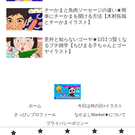
チーかまと魚肉ソーセージの違い★簡
単にチーかまを開ける方法【木村拓哉
とチーかまイラスト】
意外と知らないゴーヤ★1日1つ賢くな
るプチ雑学【ちびまる子ちゃんとゴー
ヤイラスト】
ホーム
今日は何の日×イラスト
さっぴぃプロフィール
なかよしMarket★について
プライバシーポリシー
Copyright © 2020 なかよしMarket－なかマケ－ All Rights Reserved.