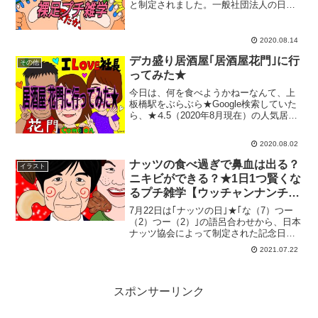
と制定されました。一般社団法人の日本
記念日協会により制定★裸足で生活した
り、ランニングする事で人間本来の感覚
を取り戻し、健康になってもらう活動を
2020.08.14
広めることが目...
デカ盛り居酒屋｢居酒屋花門｣に行
その他
ってみた★
今日は、何を食べようかねーなんて、上
板橋駅をぶらぶら★Google検索していた
ら、★⒋5（2020年8月現在）の人気居酒
屋があるじゃないですか。★の高さにい
いね、いいねとその気になって、よーく
2020.08.02
見たら…ん？デカ盛り？でも写真では大
きさわからず...
ナッツの食べ過ぎで鼻血は出る？
イラスト
ニキビができる？★1日1つ賢くな
るプチ雑学【ウッチャンナンチャ
ンとナッツイラスト⠀】
7月22日は｢ナッツの日｣★｢な（7）つー
（2）つー（2）｣の語呂合わせから、日本
ナッツ協会によって制定された記念日で
す。ナッツと言えば、アーモンドやヘー
2021.07.22
ゼルナッツ、ピスタチオなど、お酒のお
つまみにはもちろん、最近では高い栄養
価が評価され健...
スポンサーリンク