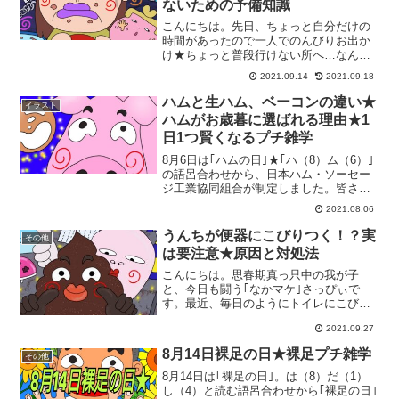
ないための予備知識
こんにちは。先日、ちょっと自分だけの
時間があったので一人でのんびりお出か
け★ちょっと普段行けない所へ…なんて
ルンルンでバスと電車を乗り継いで街中
2021.09.14
2021.09.18
まで行ったんですよー。着いてすぐにラ
ンチタイム★お洒落なカフェでパンケー
ハムと生ハム、ベーコンの違い★
イラスト
キでもって。優雅な時間を...
ハムがお歳暮に選ばれる理由★1
日1つ賢くなるプチ雑学
8月6日は｢ハムの日｣★｢ハ（8）ム（6）｣
の語呂合わせから、日本ハム・ソーセー
ジ工業協同組合が制定しました。皆さ
ん、ハムはお好きですか？保存も長く、
2021.08.06
子供から大人まで誰もが好きなハム★我
が家では常備している食材の1つです。そ
うんちが便器にこびりつく！？実
その他
んな｢ハムの日｣...
は要注意★原因と対処法
こんにちは。思春期真っ只中の我が子
と、今日も闘う｢なかマケ｣さっぴぃで
す。最近、毎日のようにトイレにこびり
ついている｢うんち｣★突然下品な話と思
2021.09.27
うかもしれませんが、これ結構切実な悩
みなんですよー。毎回、うんちをしたら
8月14日裸足の日★裸足プチ雑学
その他
自分で綺麗にしてから出て...
8月14日は｢裸足の日｣。は（8）だ（1）
し（4）と読む語呂合わせから｢裸足の日｣