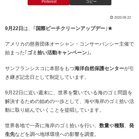
Pinterest
コピー
2020.09.22
9月22日
は、｢
国際ビーチクリーンアップデー
｣★
アメリカの慈善団体オーシャン・コンサーバンシー主催で
始まった｢
ゴミ拾い活動キャンペーン
｣。
サンフランシスコに本部をもつ
海洋自然保護センター
が引
き継ぎ記念日として制定しています。
9月22日に近い週末に、世界を繋いでいる海のゴミ問題を
解決するための始めの一歩として、海や海岸のゴミ拾い活
動に取り組んでいくことを提唱しています。
世界各地で一斉に海岸のゴミ拾いを行い、
数量
や
種類
、
発
生先
などを調べ地球環境への影響を調査。