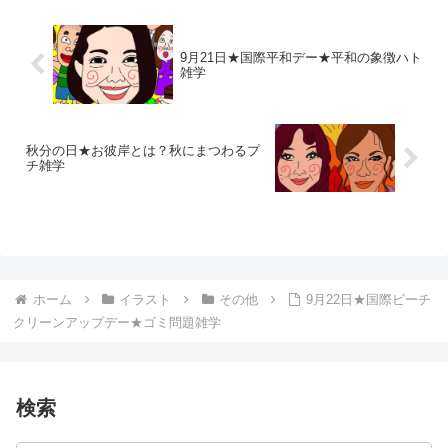
9月21日★国際平和デー★平和の象徴ハト
雑学
秋分の日★お彼岸とは？秋にまつわるプ
チ雑学
ホーム
イラスト
その他
9月22日★国際ビーチ
クリーンアップデー★ゴミ問題雑学
検索