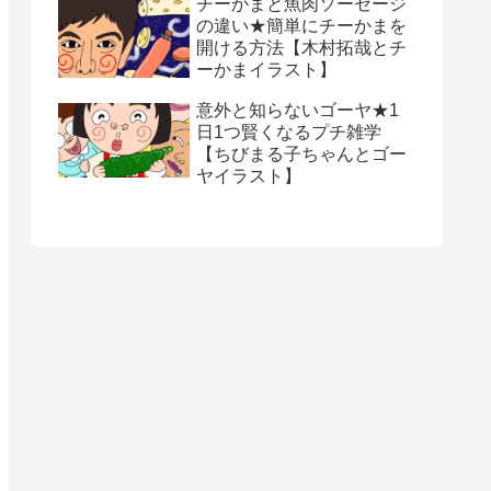
チーかまと魚肉ソーセージ
の違い★簡単にチーかまを
開ける方法【木村拓哉とチ
ーかまイラスト】
意外と知らないゴーヤ★1
日1つ賢くなるプチ雑学
【ちびまる子ちゃんとゴー
ヤイラスト】