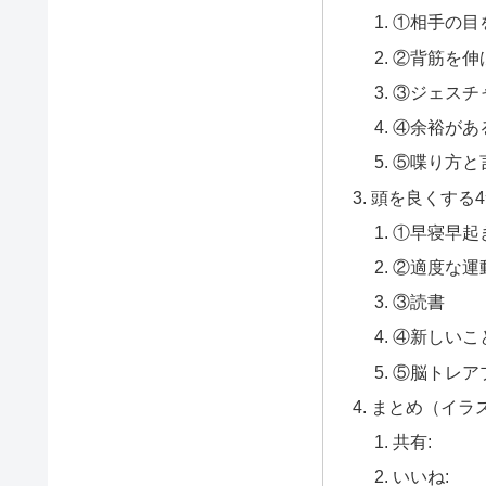
①相手の目
②背筋を伸
③ジェスチ
④余裕があ
⑤喋り方と
頭を良くする
①早寝早起
②適度な運
③読書
④新しいこ
⑤脳トレア
まとめ（イラ
共有:
いいね: