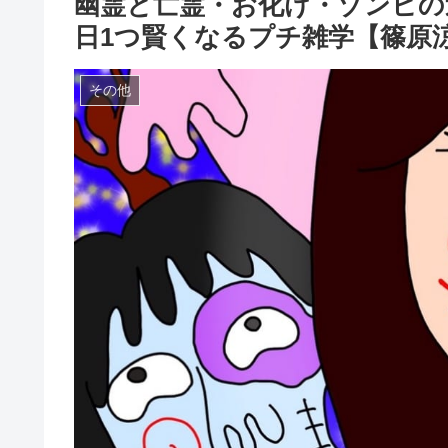
幽霊と亡霊・お化け・ゾンビの
日1つ賢くなるプチ雑学【篠原
その他