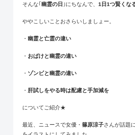
そんな｢
幽霊の日
｣にちなんで、
1日1つ賢くな
ややこしいことおさらいしましょー。
・
幽霊と亡霊の違い
・
おばけと幽霊の違い
・
ゾンビと幽霊の違い
・
肝試しをやる時は配慮と手加減を
についてご紹介★
最近、ニュースで女優・
篠原涼子
さんが話題
をイラストにしてみました。