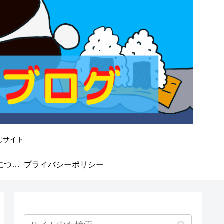
むサイト
なかよしMarket★について
プライバシーポリシー