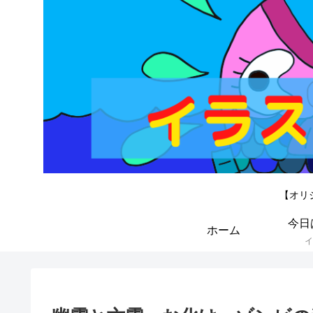
【オリ
今日
ホーム
イ