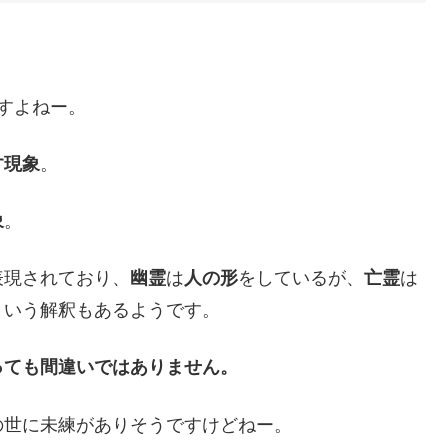
すよねー。
す現象
。
象
。
表現されており、
幽霊
は
人の形
をしているが、
亡霊
は
という解釈もあるようです。
っても間違いではありません。
の世に未練がありそうですけどねー。