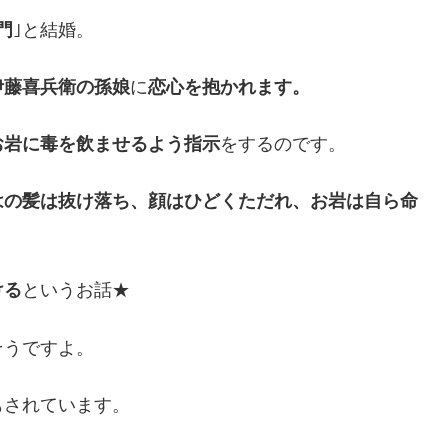
門
｣と結婚。
伊藤喜兵衛の孫娘
に
恋心を抱かれます。
お岩に毒を飲ませるよう指示
をするのです。
はの髪は抜け落ち、顔はひどくただれ、お岩は自ら命
ける
というお話★
そうですよ。
もされています。