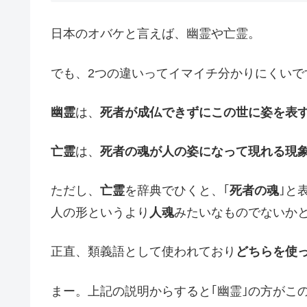
日本のオバケと言えば、幽霊や亡霊。
でも、2つの違いってイマイチ分かりにくいで
幽霊
は、
死者が成仏できずにこの世に姿を表
亡霊
は、
死者の魂が人の姿になって現れる現
ただし、
亡霊
を辞典でひくと、｢
死者の魂
｣と
人の形というより
人魂
みたいなものでないか
正直、類義語として使われており
どちらを使
まー。上記の説明からすると｢幽霊｣の方がこ