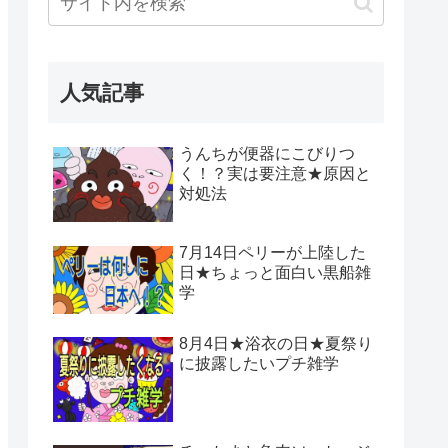
人気記事
うんちが便器にこびりつ
く！？実は要注意★原因と
対処法
7月14日ペリーが上陸した
日★ちょっと面白い黒船雑
学
8月4日★浴衣の日★夏祭り
に披露したいプチ雑学