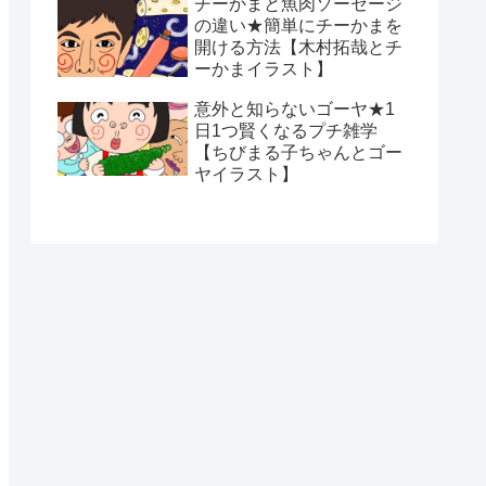
チーかまと魚肉ソーセージ
の違い★簡単にチーかまを
開ける方法【木村拓哉とチ
ーかまイラスト】
意外と知らないゴーヤ★1
日1つ賢くなるプチ雑学
【ちびまる子ちゃんとゴー
ヤイラスト】