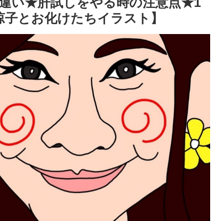
違い★肝試しをやる時の注意点★1
涼子とお化けたちイラスト】