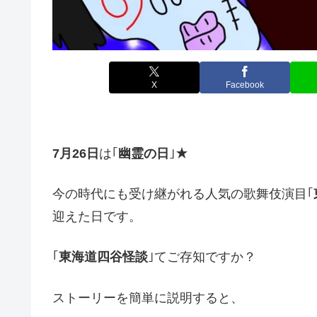
X
Facebook
7月26日
は｢
幽霊の日
｣★
今の時代にも受け継がれる人気の歌舞伎演目｢
迎えた日です。
｢
東海道四谷怪談
｣てご存知ですか？
ストーリーを簡単に説明すると、