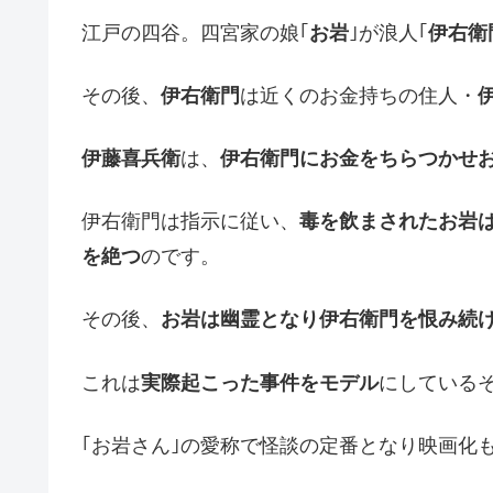
江戸の四谷。四宮家の娘｢
お岩
｣が浪人｢
伊右衛
その後、
伊右衛門
は近くのお金持ちの住人・
伊藤喜兵衛
は、
伊右衛門にお金をちらつかせ
伊右衛門は指示に従い、
毒を飲まされたお岩
を絶つ
のです。
その後、
お岩は幽霊となり伊右衛門を恨み続
これは
実際起こった事件をモデル
にしている
｢お岩さん｣の愛称で怪談の定番となり映画化