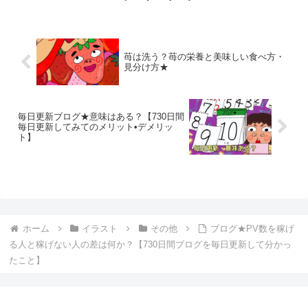
苺は洗う？苺の栄養と美味しい食べ方・
見分け方★
毎日更新ブログ★意味はある？【730日間
毎日更新してみてのメリット•デメリッ
ト】
ホーム
イラスト
その他
ブログ★PV数を稼げ
る人と稼げない人の差は何か？【730日間ブログを毎日更新して分かっ
たこと】