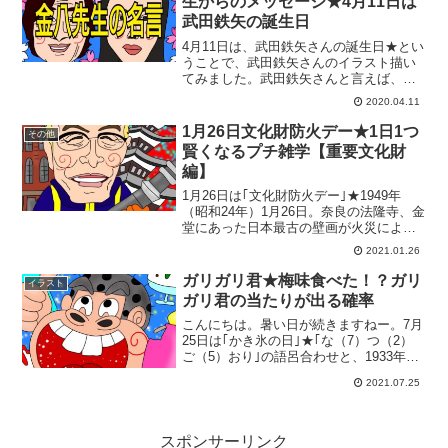
生からのメッセージ★4月11日は
武田鉄矢の誕生日
4月11日は、武田鉄矢さんの誕生日★とい
うことで、武田鉄矢さんのイラスト描い
てみました。武田鉄矢さんと言えば、私
にとっては「金八先生」。金八先生と言
2020.04.11
えば、数々の心に響く名言の数々…。何
だか生きにくい世の中になってしまった
1月26日文化財防火デー★1日1つ
その他
もので、久しぶりにホ...
賢くなるプチ雑学【重要文化財
編】
1月26日は｢文化財防火デー｣★1949年
（昭和24年）1月26日。奈良の法隆寺、金
堂にあった日本最古の壁画が火災により
焼損。これをきっかけに、文化財を火災
2021.01.26
や震災から守り文化財愛護思想の普及高
揚を図ることを目的として、文化庁と消
ガリガリ君★梅味食べた！？ガリ
イラスト
防庁が合同で...
ガリ君の当たりが出る確率
こんにちは。暑い日が続きますねー。7月
25日は｢かき氷の日｣★｢な（7）つ（2）
ご（5）おり｣の語呂合わせと、1933年の
この日、フェーン現象で山形県で日本最
2021.07.25
高気温40.8度が記録されたことにちなん
で、日本かき氷協会が記念日に制定しま
したー...
スポンサーリンク