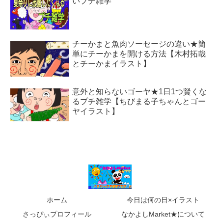
いプチ雑学
チーかまと魚肉ソーセージの違い★簡
単にチーかまを開ける方法【木村拓哉
とチーかまイラスト】
意外と知らないゴーヤ★1日1つ賢くな
るプチ雑学【ちびまる子ちゃんとゴー
ヤイラスト】
ホーム
今日は何の日×イラスト
さっぴぃプロフィール
なかよしMarket★について