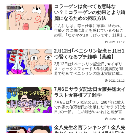
コラーゲンは食べても意味な
イラスト
い？！コラーゲンの効果とより綺
麗になるための摂取方法
こんにちは。毎日仕事に家事に終われ、
年齢と共に肌に衰えを感じている今日こ
の頃。｢なかマケ｣さっぴぃです。11月12
日は｢コラーゲンペプチドの日｣★2009年
2021.11.12
11月12日に｢第1回コラーゲンペプチドシ
ンポジウム｣が開催されたことにちなん
2月12日｢ペニシリン記念日｣1日1
その他
で、日...
つ賢くなるプチ雑学【薬編】
2月12日は｢ペニシリン記念日｣★イギリ
ス・オックスフォード大学付属病院が世
界で初めてペニシリンの臨床実験に成功
したことにちなんで制定された記念日で
2021.02.12
す。ペニシリンとは、1928年（昭和3年）
にイギリスの細菌学者アレクサンダー・
7月6日サラダ記念日★藤井聡太イ
イラスト
フレミング博士...
ラスト★将棋プチ雑学
7月6日は｢サラダ記念日｣。1987年に歌人
で作家の俵万智氏が出版した｢サラダ記念
日｣の一節。｢この味がいいね｣と君が言っ
たから、七月六日はサラダ記念日このこ
2020.07.06
とに因んで制定されました。最近、話題
の将棋士、藤井聡太さん。たまたまテレ
金八先生名言ランキング！金八先
イラスト
ビを観てい...