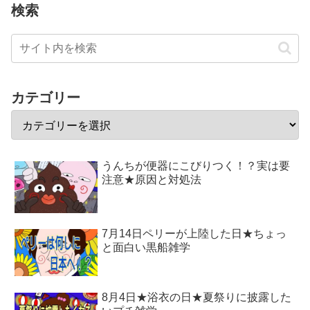
検索
カテゴリー
うんちが便器にこびりつく！？実は要
注意★原因と対処法
7月14日ペリーが上陸した日★ちょっ
と面白い黒船雑学
8月4日★浴衣の日★夏祭りに披露した