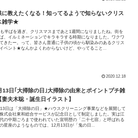
供に教えたくなる！知ってるようで知らないクリス
ス雑学★
月も半ばを過ぎ、クリスマスまであと1週間になりましたね。街を
ば、イルミネーションでキラキラする時期になりました。ワクワ
てきたー。って、皆さん普通に子供の頃から馴染みのあるクリス
イベント★なんかよくわからないけど、やってること...
2020.12.18
2月13日｢大掃除の日｣大掃除の由来とポイントプチ雑
【妻夫木聡・誕生日イラスト】
月13日は「大掃除の日」★ハウスクリーニング事業などを展開して
株式会社東和総合サービスが記念日として制定しました。実は江
代の中期ごろまで使われていた宣明歴の「二十七宿」と呼ばれる
の星座のようなものでは、12月13日が「鬼の日...