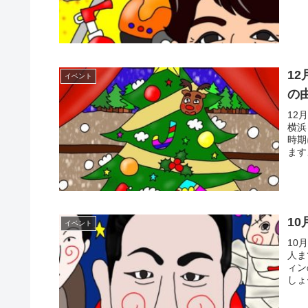
1
イベント
の
12
横浜
時期
ます
1
イベント
10
人ま
ィン
しょ