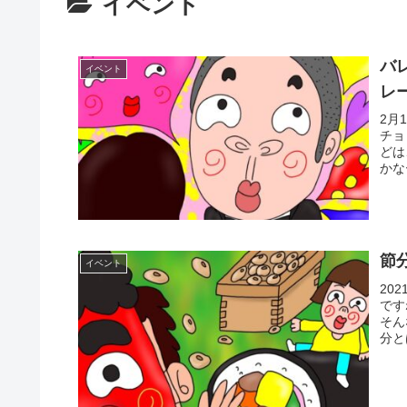
イベント
バ
イベント
レ
2月
チョ
どは
かな
節
イベント
20
です
そん
分と