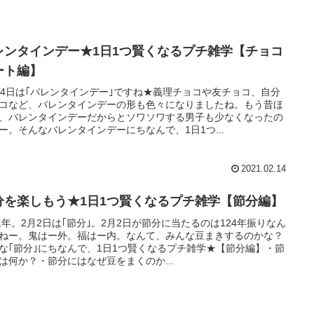
レンタインデー★1日1つ賢くなるプチ雑学【チョコ
ート編】
14日は｢バレンタインデー｣ですね★義理チョコや友チョコ、自分
コなど、バレンタインデーの形も色々になりましたね。もう昔ほ
、バレンタインデーだからとソワソワする男子も少なくなったの
ー。そんなバレンタインデーにちなんで、1日1つ...
2021.02.14
分を楽しもう★1日1つ賢くなるプチ雑学【節分編】
21年。2月2日は｢節分｣。2月2日が節分に当たるのは124年振りなん
ねー。鬼はー外。福はー内。なんて、みんな豆まきするのかな？
な｢節分｣にちなんで、1日1つ賢くなるプチ雑学★【節分編】・節
は何か？・節分にはなぜ豆をまくのか...