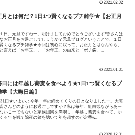
2021.02.02
正月とは何だ？1日1つ賢くなるプチ雑学★【お正月
】
１日。元旦ですねー。明けましておめでとうございます!皆さんは
なお正月をお過ごしでしょうか？元旦ブログということで、１日
賢くなるプチ雑学★今回は初心に戻って、お正月とはなんやら、
と言えば「お年玉」。「お年玉」の由来と「ポチ袋」...
2021.01.01
晦日には年越し蕎麦を食べよう★1日1つ賢くなるプ
雑学【大晦日編】
月31日★いよいよ今年一年の締めくくりの日となりましたー。大晦
皆さんどのようにお過ごしですか？私は毎年、紅白観ながらあー
ないこーでもないと家族団欒を満喫し、年越し蕎麦を食べて、ゆ
くる年を観て除夜の鐘を聴いて年を越すのが定番w...
2020.12.31