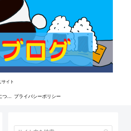
むサイト
なかよしMarket★について
プライバシーポリシー