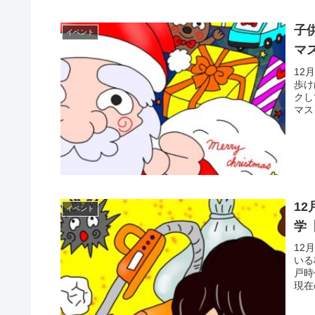
子
イベント
マ
12
歩け
クし
マス
1
イベント
学
12
いる
戸時
現在