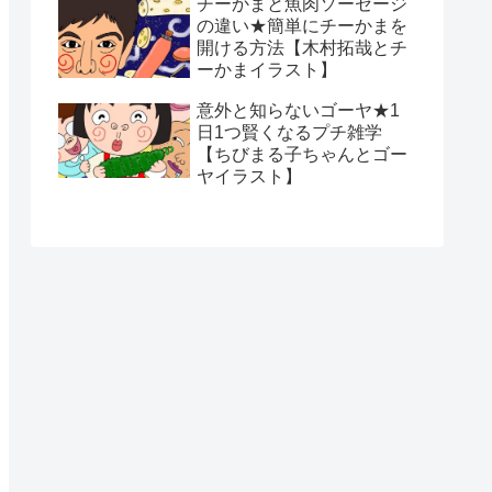
チーかまと魚肉ソーセージ
の違い★簡単にチーかまを
開ける方法【木村拓哉とチ
ーかまイラスト】
意外と知らないゴーヤ★1
日1つ賢くなるプチ雑学
【ちびまる子ちゃんとゴー
ヤイラスト】