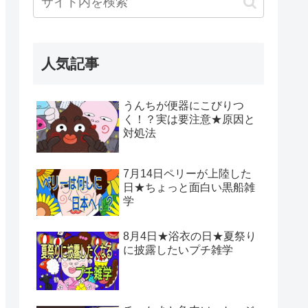
人気記事
うんちが便器にこびりつ
く！？実は要注意★原因と
対処法
7月14日ペリーが上陸した
日★ちょっと面白い黒船雑
学
8月4日★浴衣の日★夏祭り
に披露したいプチ雑学