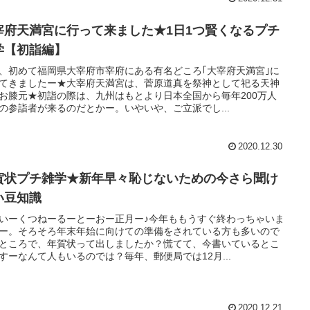
宰府天満宮に行って来ました★1日1つ賢くなるプチ
学【初詣編】
、初めて福岡県大宰府市宰府にある有名どころ｢大宰府天満宮｣に
てきましたー★大宰府天満宮は、菅原道真を祭神として祀る天神
お膝元★初詣の際は、九州はもとより日本全国から毎年200万人
の参詣者が来るのだとかー。いやいや、ご立派でし...
2020.12.30
賀状プチ雑学★新年早々恥じないための今さら聞け
い豆知識
いーくつねーるーとーおー正月ー♪今年ももうすぐ終わっちゃいま
ー。そろそろ年末年始に向けての準備をされている方も多いので
ところで、年賀状って出しましたか？慌てて、今書いているとこ
すーなんて人もいるのでは？毎年、郵便局では12月...
2020.12.21