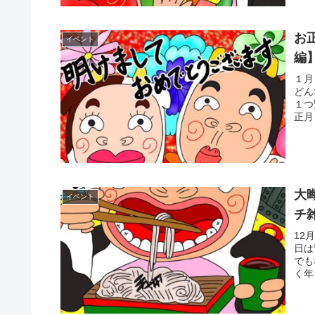
お
イベント
編
１月
どん
１つ
正月
大
イベント
チ
12
日は
でも
く年