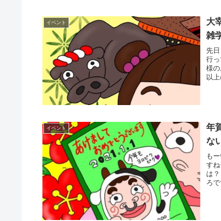
大
イベント
雑
先日
行っ
様の
以上
年
イベント
な
もー
すね
は？
ろで