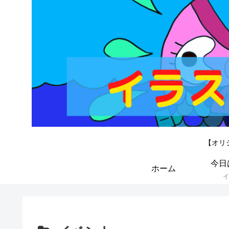
【オリ
今日
ホーム
イ