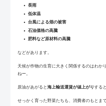
長雨
低体温
台風による畑の被害
石油価格の高騰
肥料など原材料の高騰
などがあります。
天候が作物の生育に大きく関係するのはわか
ねー。
原油があがると
海上輸送運賃が値上がり
する
せっかく育った野菜たちも、消費者のもとま