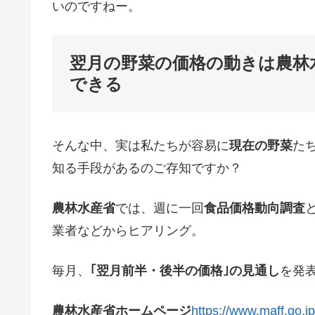
いのですねー。
翌月の野菜の価格の動きは農林
できる
そんな中、実は私たちが容易に
現在の野菜
た
知る手段があるのご存知ですか？
農林水産省
では、週に一回
食品価格動向調査
業者などからヒアリング。
毎月、
｢翌月前半・後半の価格｣の見通し
を発
農林水産省ホームページ
https://www.maff.go.jp