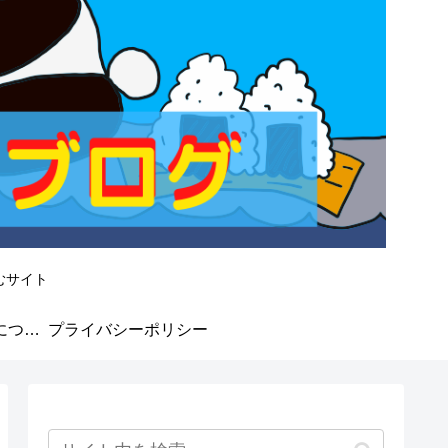
むサイト
なかよしMarket★について
プライバシーポリシー