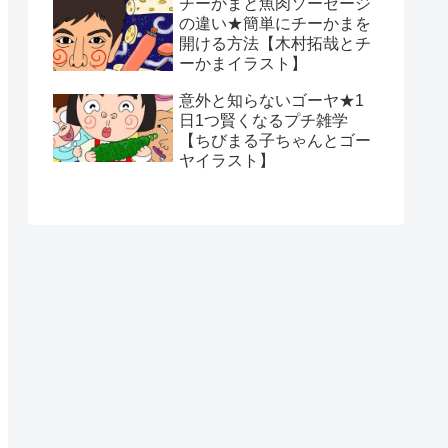
チーかまと魚肉ソーセージ
の違い★簡単にチーかまを
開ける方法【木村拓哉とチ
ーかまイラスト】
意外と知らないゴーヤ★1
日1つ賢くなるプチ雑学
【ちびまる子ちゃんとゴー
ヤイラスト】