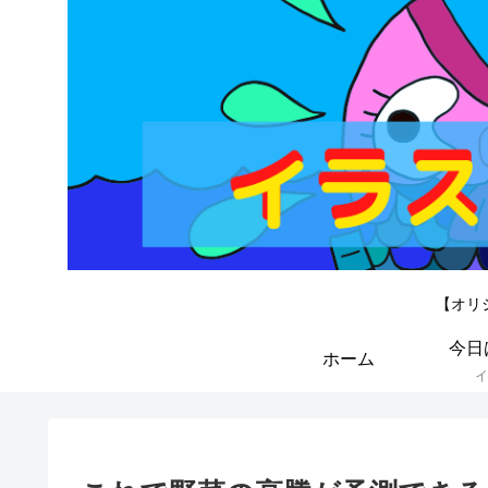
【オリ
今日
ホーム
イ