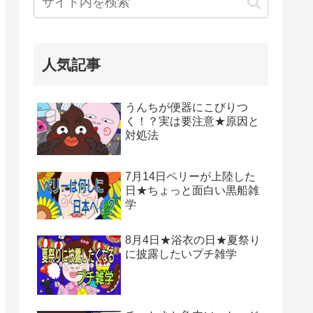
人気記事
うんちが便器にこびりつ
く！？実は要注意★原因と
対処法
7月14日ペリーが上陸した
日★ちょっと面白い黒船雑
学
8月4日★浴衣の日★夏祭り
に披露したいプチ雑学