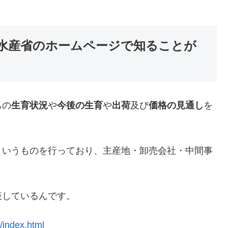
水産省のホームページで知ることが
ちの
生育状況
や
今後の生育
や
出荷
及び
価格の見通し
を
というものを行っており、主産地・卸売会社・中間事
表しているんです。
/index.html