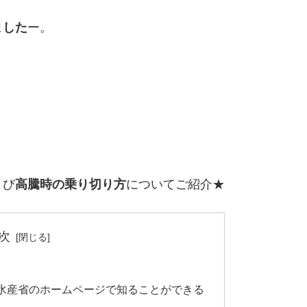
ました
ー。
よび
高騰時の乗り切り方
についてご紹介★
次
水産省のホームページで知ることができる