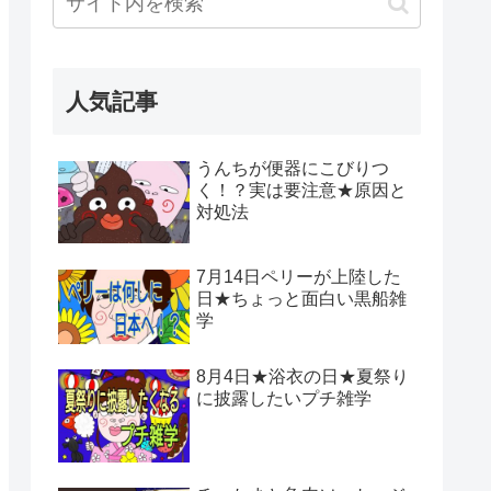
人気記事
うんちが便器にこびりつ
く！？実は要注意★原因と
対処法
7月14日ペリーが上陸した
日★ちょっと面白い黒船雑
学
8月4日★浴衣の日★夏祭り
に披露したいプチ雑学