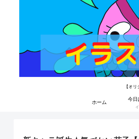
【オリ
今日
ホーム
イ