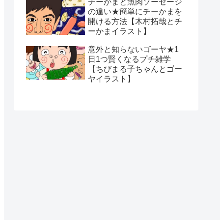
チーかまと魚肉ソーセージ
の違い★簡単にチーかまを
開ける方法【木村拓哉とチ
ーかまイラスト】
意外と知らないゴーヤ★1
日1つ賢くなるプチ雑学
【ちびまる子ちゃんとゴー
ヤイラスト】