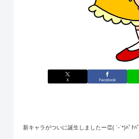
X
Facebook
新キャラがついに誕生しましたー👏( ˊᵕˋ*)ﾊﾟﾁﾊﾟ