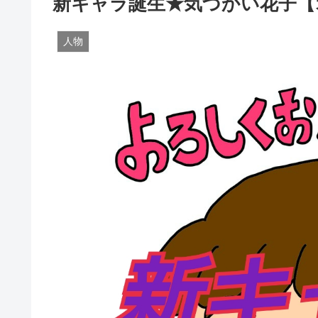
新キャラ誕生★気づかい花子【
人物