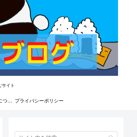
むサイト
なかよしMarket★について
プライバシーポリシー