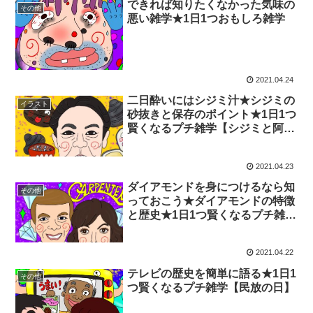
できれば知りたくなかった気味の
その他
悪い雑学★1日1つおもしろ雑学
2021.04.24
二日酔いにはシジミ汁★シジミの
イラスト
砂抜きと保存のポイント★1日1つ
賢くなるプチ雑学【シジミと阿部
サダヲイラスト】
2021.04.23
ダイアモンドを身につけるなら知
その他
っておこう★ダイアモンドの特徴
と歴史★1日1つ賢くなるプチ雑学
【カーペンターズとダイアモンド
イラスト】
2021.04.22
テレビの歴史を簡単に語る★1日1
その他
つ賢くなるプチ雑学【民放の日】