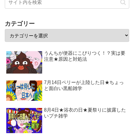
カテゴリー
うんちが便器にこびりつく！？実は要
注意★原因と対処法
7月14日ペリーが上陸した日★ちょっ
と面白い黒船雑学
8月4日★浴衣の日★夏祭りに披露した
いプチ雑学