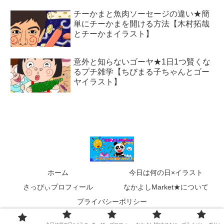
チーかまと魚肉ソーセージの違い★簡
単にチーかまを開ける方法【木村拓哉
とチーかまイラスト】
意外と知らないゴーヤ★1日1つ賢くな
るプチ雑学【ちびまる子ちゃんとゴー
ヤイラスト】
ホーム
今日は何の日×イラスト
さっぴぃプロフィール
なかよしMarket★について
プライバシーポリシー
Copyright © 2020 なかよしMarket－なかマケ－ All Rights Reserved.