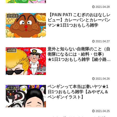
2021.04.28
【PAIN PATI こむぎのおはなしレ
イラスト
ビュー】カレーパンとカレーパン
マン★1日1つおもしろ雑学
2021.04.27
意外と知らない自衛隊のこと（自
その他
衛隊になるには・給料・仕事）
★1日1つおもしろ雑学【綾小路翔
と自衛隊イラスト】
2021.04.26
ペンギンって本当は凄いヤツ★1
イラスト
日1つおもしろ雑学【みやぞん＆
ペンギンイラスト】
2021.04.25