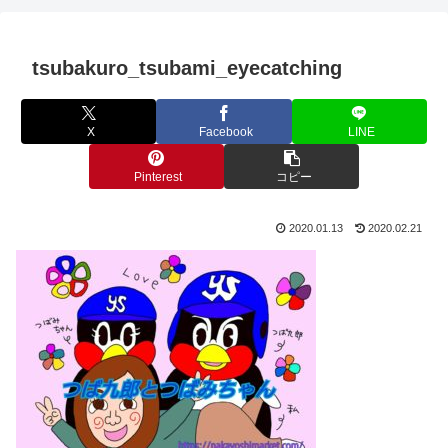
tsubakuro_tsubami_eyecatching
X
Facebook
LINE
Pinterest
コピー
2020.01.13
2020.02.21