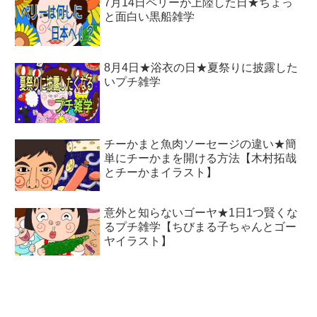
7月14日ペリーが上陸した日★ちょっ
と面白い黒船雑学
8月4日★浴衣の日★夏祭りに披露した
いプチ雑学
チーかまと魚肉ソーセージの違い★簡
単にチーかまを開ける方法【木村拓哉
とチーかまイラスト】
意外と知らないゴーヤ★1日1つ賢くな
るプチ雑学【ちびまる子ちゃんとゴー
ヤイラスト】