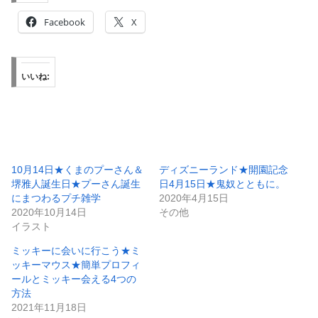
Facebook
X
いいね:
10月14日★くまのプーさん＆
ディズニーランド★開園記念
堺雅人誕生日★プーさん誕生
日4月15日★鬼奴とともに。
にまつわるプチ雑学
2020年4月15日
2020年10月14日
その他
イラスト
ミッキーに会いに行こう★ミ
ッキーマウス★簡単プロフィ
ールとミッキー会える4つの
方法
2021年11月18日