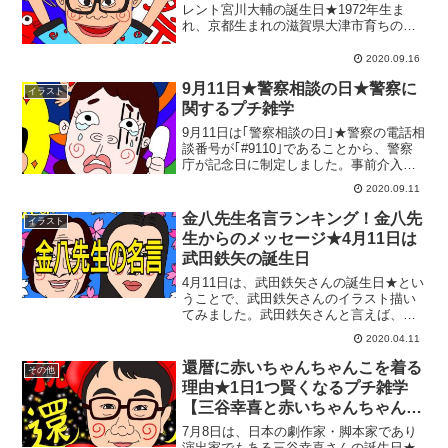
レント宮川大輔の誕生日★1972年生ま
れ、京都生まれの滋賀県大津市育ちの宮
川大輔さん。48歳ですかー。今回は、お
祭り男の誕生日にちなんで、祭りと言え
2020.09.16
ばの｢金魚すくい｣に関する雑学と屋台に
9月11日★警察相談の日★警察に
は欠かせない...
イラスト
関するプチ雑学
9月11日は｢警察相談の日｣★警察の電話相
談番号が｢#9110｣であることから、警察
庁が記念日に制定しました。事前介入が
できずに、重大な事件に発展してしまっ
2020.09.11
たケースがあることを受けて、1989年か
ら電話相談の運用が始まったそうです
金八先生名言ランキング！金八先
イラスト
よ。今回は...
生からのメッセージ★4月11日は
武田鉄矢の誕生日
4月11日は、武田鉄矢さんの誕生日★とい
うことで、武田鉄矢さんのイラスト描い
てみました。武田鉄矢さんと言えば、私
にとっては「金八先生」。金八先生と言
2020.04.11
えば、数々の心に響く名言の数々…。何
だか生きにくい世の中になってしまった
還暦に赤いちゃんちゃんこを着る
その他
もので、久しぶりにホ...
理由★1日1つ賢くなるプチ雑学
【三谷幸喜と赤いちゃんちゃんこ
イラスト】
7月8日は、日本の劇作家・脚本家であり
演出家でもある三谷幸喜さんの誕生日★