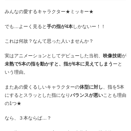
みんなの愛するキャラクター★ミッキー★
でも…よーく見ると
手の指が4本
しかないー！！
これは何故？なんて思った人いませんか？
実はアニメーションとしてデビューした当初、
映像技術
が
未熟で5本の指を動かすと、指が6本に見えてしまう
ーと
いう理由。
またあの愛くるしいキャラクターの
体型に対し
、指を5本
にするとスラッとした指になり
バランスが悪い
ことも理由
の1つ★
なら、３本ならば…？