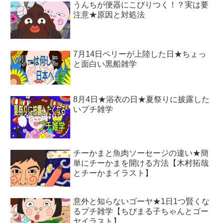
うんちが便器にこびりつく！？実は要
注意★原因と対処法
7月14日ペリーが上陸した日★ちょっ
と面白い黒船雑学
8月4日★浴衣の日★夏祭りに披露した
いプチ雑学
チーかまと魚肉ソーセージの違い★簡
単にチーかまを開ける方法【木村拓哉
とチーかまイラスト】
意外と知らないゴーヤ★1日1つ賢くな
るプチ雑学【ちびまる子ちゃんとゴー
ヤイラスト】