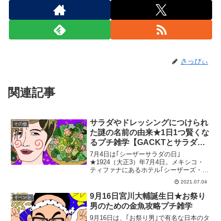
さっぴぃ
関連記事
サラダやドレッシングにつけられ
その他
た謎の名前の由来★1日1つ賢くな
るプチ雑学【GACKTとサラダ★
イラスト】
7月4日は｢シーザーサラダの日｣
★1924（大正3）年7月4日。メキシコ・
ティファナにあるホテル｢シーザーズ・プ
レイス｣で、ロメインレタスをメインにパ
2021.07.04
ルメザンチーズやクルトンなどの材料を
かき集めて即興でサラダを作ったのが、
9月16日宮川大輔誕生日★お祭り
イベント
シーザーサラダの起...
男のための金魚攻略プチ雑学
9月16日は、｢お祭り男｣で有名な日本のタ