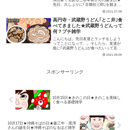
先日、久しぶりに｢古畑任三郎｣を観まし
たが、いやーやっぱり面白かったー。そ
2021.07.08
んな三谷幸喜さんも実は今年（2021年）
還暦★そんな三谷幸喜さんの誕生日を祝
高円寺・武蔵野うどん｢とこ井｣食
イラスト
って、1日1つ賢...
べてきました★武蔵野うどんって
何？プチ雑学
こんにちは。先日友達とランチをしよう
ってことになって…。そしたら、友達が
急に｢武蔵野うどん｣が食べたいって言う
んです。武蔵野うどんって何？讃岐うど
2021.09.06
んや稲庭うどんなどは聞くけれど…。と
いうことで調べてみましたよ。そして、
都内でも食べられるお店...
スポンサーリンク
10月15日★きのこの日★きのこを美味し
く食べる基礎雑学
10月17日★沖縄そばの日★森三中・黒澤
さんの誕生日★沖縄そばのなるほど雑学