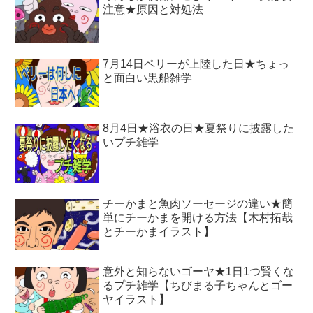
注意★原因と対処法
7月14日ペリーが上陸した日★ちょっ
と面白い黒船雑学
8月4日★浴衣の日★夏祭りに披露した
いプチ雑学
チーかまと魚肉ソーセージの違い★簡
単にチーかまを開ける方法【木村拓哉
とチーかまイラスト】
意外と知らないゴーヤ★1日1つ賢くな
るプチ雑学【ちびまる子ちゃんとゴー
ヤイラスト】