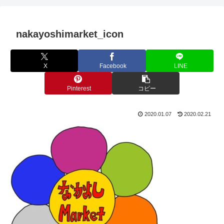
nakayoshimarket_icon
X
Facebook
LINE
Pinterest
コピー
2020.01.07
2020.02.21