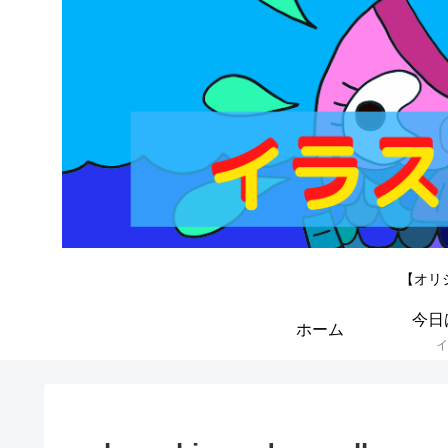
【オリ
今日
ホーム
イ