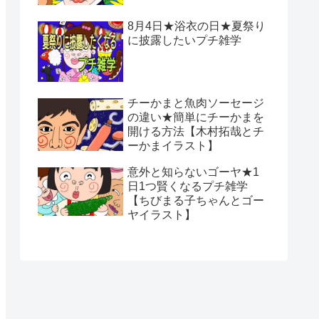
8月4日★浴衣の日★夏祭り
に披露したいプチ雑学
チーかまと魚肉ソーセージ
の違い★簡単にチーかまを
開ける方法【木村拓哉とチ
ーかまイラスト】
意外と知らないゴーヤ★1
日1つ賢くなるプチ雑学
【ちびまる子ちゃんとゴー
ヤイラスト】