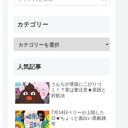
カテゴリー
人気記事
うんちが便器にこびりつ
く！？実は要注意★原因と
対処法
7月14日ペリーが上陸した
日★ちょっと面白い黒船雑
学