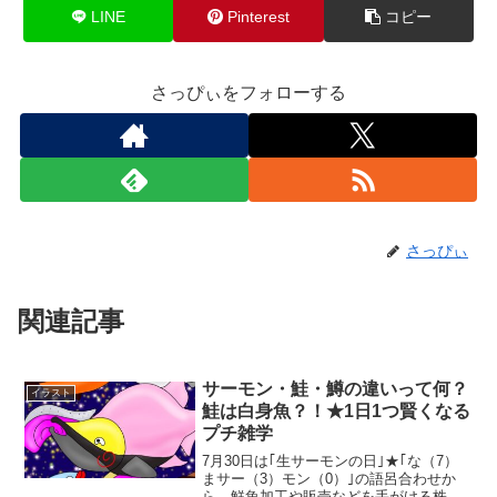
LINE
Pinterest
コピー
さっぴぃをフォローする
さっぴぃ
関連記事
サーモン・鮭・鱒の違いって何？
イラスト
鮭は白身魚？！★1日1つ賢くなる
プチ雑学
7月30日は｢生サーモンの日｣★｢な（7）
まサー（3）モン（0）｣の語呂合わせか
ら、鮮魚加工や販売などを手がける株式