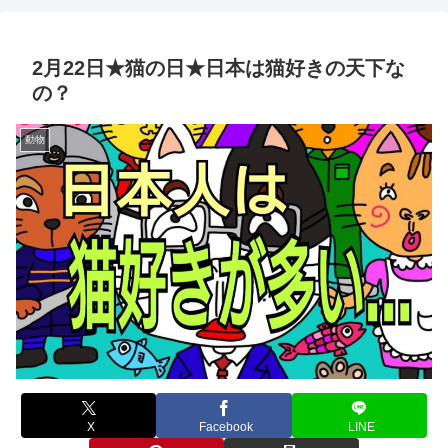
2月22日★猫の日★日本は猫好きの天下な
の？
動物
X
Facebook
LINE