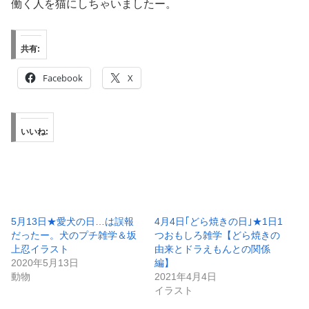
働く人を猫にしちゃいましたー。
共有:
Facebook
X
いいね:
5月13日★愛犬の日…は誤報
4月4日｢どら焼きの日｣★1日1
だったー。犬のプチ雑学＆坂
つおもしろ雑学【どら焼きの
上忍イラスト
由来とドラえもんとの関係
2020年5月13日
編】
動物
2021年4月4日
イラスト