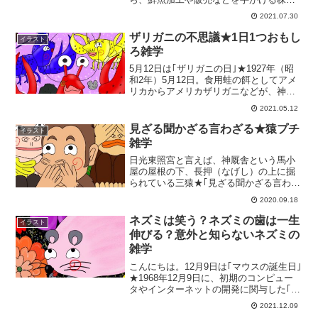
会社モウイジャパンが記念日に制定しま
2021.07.30
した。そんな｢生サーモンの日｣にちなん
で1日1つ賢くなるプチ雑学★日頃から疑
ザリガニの不思議★1日1つおもし
イラスト
問に思ってい...
ろ雑学
5月12日は｢ザリガニの日｣★1927年（昭
和2年）5月12日。食用蛙の餌としてアメ
リカからアメリカザリガニなどが、神奈
川県に持ち込まれた日として記念日にな
2021.05.12
っています。この時持ち込まれたザリガ
ニはたったの20匹ほど★そして逃げ出し
見ざる聞かざる言わざる★猿プチ
イラスト
たザリガニ...
雑学
日光東照宮と言えば、神厩舎という馬小
屋の屋根の下、長押（なげし）の上に掘
られている三猿★｢見ざる聞かざる言わざ
る｣もしくは｢見ざる言わざる聞かざる｣な
2020.09.18
んてことわざでよく知られていますよ
ね。今回は、その三猿について本当の意
ネズミは笑う？ネズミの歯は一生
イラスト
味をご紹介すると共に...
伸びる？意外と知らないネズミの
雑学
こんにちは。12月9日は｢マウスの誕生日｣
★1968年12月9日に、初期のコンピュー
タやインターネットの開発に関与した｢IT
の父｣ともいわれるダグラス・エンゲルバ
2021.12.09
ート氏により｢TheDemo｣が行われたこと