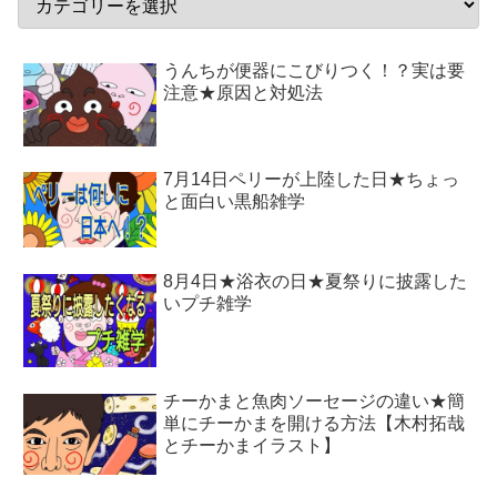
うんちが便器にこびりつく！？実は要
注意★原因と対処法
7月14日ペリーが上陸した日★ちょっ
と面白い黒船雑学
8月4日★浴衣の日★夏祭りに披露した
いプチ雑学
チーかまと魚肉ソーセージの違い★簡
単にチーかまを開ける方法【木村拓哉
とチーかまイラスト】