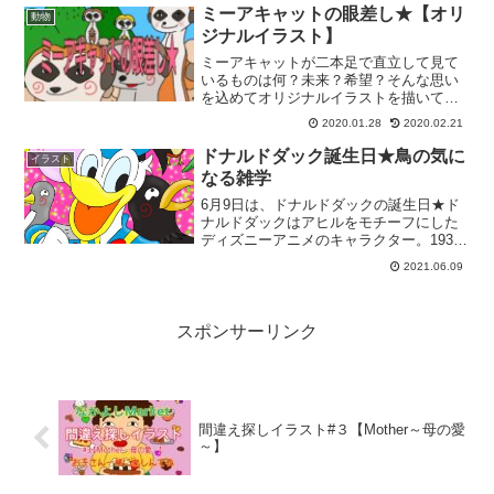
にちなんで制定された記念日です。｢...
ミーアキャットの眼差し★【オリ
動物
ジナルイラスト】
ミーアキャットが二本足で直立して見て
いるものは何？未来？希望？そんな思い
を込めてオリジナルイラストを描いてみ
ました★
2020.01.28
2020.02.21
ドナルドダック誕生日★鳥の気に
イラスト
なる雑学
6月9日は、ドナルドダックの誕生日★ド
ナルドダックはアヒルをモチーフにした
ディズニーアニメのキャラクター。1934
年6月9日。シリー・シンフォニー・シリ
2021.06.09
ーズの一作品｢かしこいメンドリ｣で初登
場したことにちなんで、6月9日をドナル
ドダックの誕...
スポンサーリンク
間違え探しイラスト#３【Mother～母の愛
～】