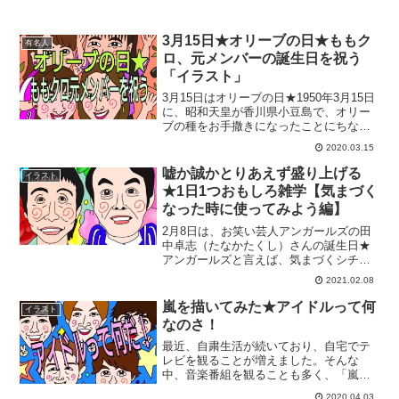
3月15日★オリーブの日★ももク
有名人
ロ、元メンバーの誕生日を祝う
「イラスト」
3月15日はオリーブの日★1950年3月15日
に、昭和天皇が香川県小豆島で、オリー
ブの種をお手撒きになったことにちなん
で、オリーブを守る会が記念日に制定し
2020.03.15
たそうです。ということで、今回は、オ
リーブについてプチ雑学★オリーブ緑と
嘘か誠かとりあえず盛り上げる
イラスト
黒の違いオリー...
★1日1つおもしろ雑学【気まづく
なった時に使ってみよう編】
2月8日は、お笑い芸人アンガールズの田
中卓志（たなかたくし）さんの誕生日★
アンガールズと言えば、気まづくシチュ
エーションになるとジャンガジャンガジ
2021.02.08
ャガジャーンと踊って〆るというネタで
一世を風靡しましたねー。ジャンガジャ
嵐を描いてみた★アイドルって何
イラスト
ンガジャガジャーンもい...
なのさ！
最近、自粛生活が続いており、自宅でテ
レビを観ることが増えました。そんな
中、音楽番組を観ることも多く、「嵐」
を目にする機会が増えた気がします。嵐
2020.04.03