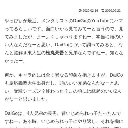
2020.02.16
2020.02.21
やっぴぃが最近、メンタリストの
DaiGo
のYouTubeにハマ
ってるらしいです。面白いから見てみてーと言うので、見
てみましたが、まーよくしゃべりますねー。本当に頭のい
い人なんだなーと思い、DaiGoについて調べてみると、な
んと謎解き東大生の
松丸亮吾
と兄弟なんですねー。知らな
かったー。
何か、キャラ的には全く異なる印象を抱きますが、DaiGo
も慶応義塾大学出身だし、頭のいい兄弟なんだなーと思
い、受験シーズン？終わった？この頃には縁起のいい2人
かなーと思いました。
DaiGoは、4人兄弟の長男。昔いじめられっ子だったんで
すねー。ある時、いじめられっ子にやり返し、それを機に