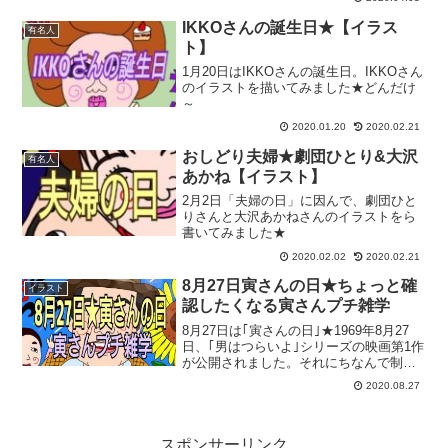
の5人もだいぶ大人でありながら、人気は
落ちることなく活躍し続けていますよね
IKKOさんの誕生日★【イラス
有名人
★クレーム覚悟でイラスト...
ト】
1月20日はIKKOさんの誕生日。IKKOさん
のイラストを描いてみました★どんだけ
～
2020.01.20
2020.02.21
おしどり夫婦★劇団ひとり&大沢
有名人
あかね【イラスト】
2月2日「夫婦の日」に因んで、劇団ひと
りさんと大沢あかねさんのイラストをら
書いてみました★
2020.02.02
2020.02.21
8月27日寅さんの日★ちょっと確
イラスト
認したくなる寅さんプチ雑学
8月27日は｢寅さんの日｣★1969年8月27
日、｢男はつらいよ｣シリーズの映画第1作
が公開されました。それにちなんで制定
された日。全50作にもなった映画｢男はつ
2020.08.27
らいよ｣シリーズでしたが、作品の中には
様々なトリビアが★今回は、｢寅さんの
日｣...
スポンサーリンク