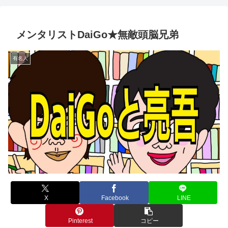
メンタリストDaiGo★無敵頭脳兄弟
有名人
X
Facebook
LINE
Pinterest
コピー