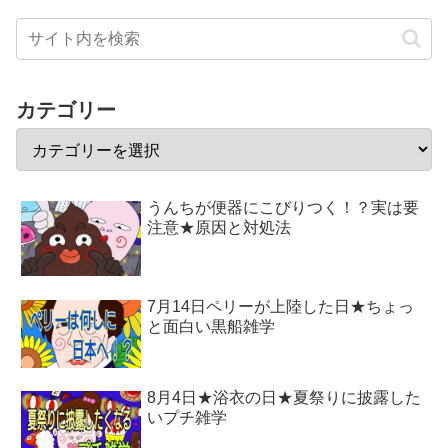
カテゴリー
うんちが便器にこびりつく！？実は要
注意★原因と対処法
7月14日ペリーが上陸した日★ちょっ
と面白い黒船雑学
8月4日★浴衣の日★夏祭りに披露した
いプチ雑学