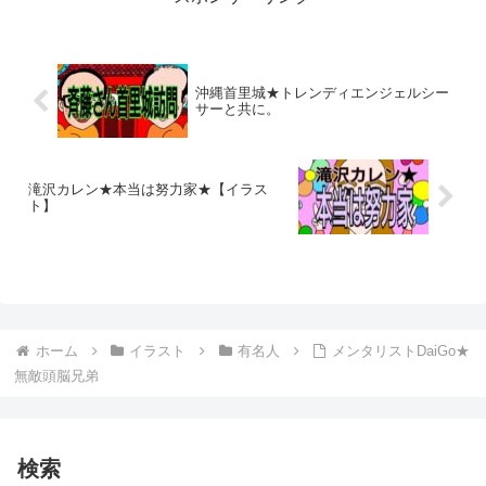
沖縄首里城★トレンディエンジェルシー
サーと共に。
滝沢カレン★本当は努力家★【イラス
ト】
ホーム
イラスト
有名人
メンタリストDaiGo★
無敵頭脳兄弟
検索