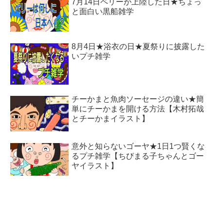
7月14日ペリーが上陸した日★ちょっ
と面白い黒船雑学
8月4日★浴衣の日★夏祭りに披露した
いプチ雑学
チーかまと魚肉ソーセージの違い★簡
単にチーかまを開ける方法【木村拓哉
とチーかまイラスト】
意外と知らないゴーヤ★1日1つ賢くな
るプチ雑学【ちびまる子ちゃんとゴー
ヤイラスト】