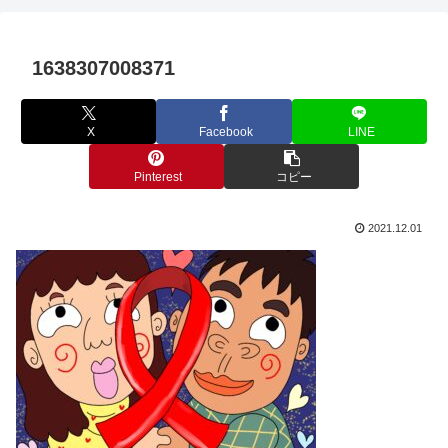
1638307008371
X
Facebook
LINE
Pinterest
コピー
2021.12.01