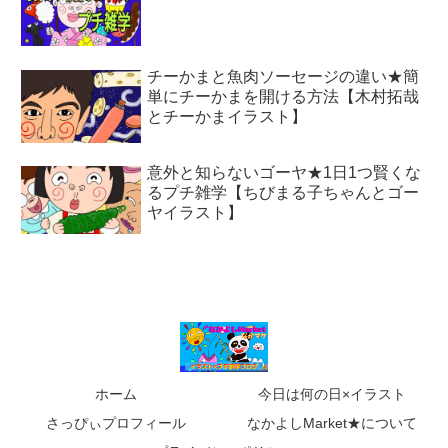
チーかまと魚肉ソーセージの違い★簡
単にチーかまを開ける方法【木村拓哉
とチーかまイラスト】
意外と知らないゴーヤ★1日1つ賢くな
るプチ雑学【ちびまる子ちゃんとゴー
ヤイラスト】
ホーム
今日は何の日×イラスト
さっぴぃプロフィール
なかよしMarket★について