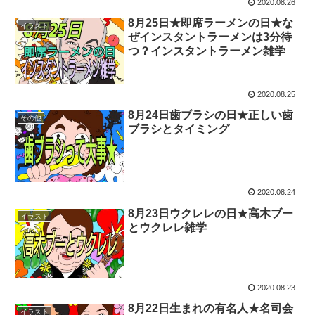
2020.08.26
8月25日★即席ラーメンの日★な
イラスト
ぜインスタントラーメンは3分待
つ？インスタントラーメン雑学
2020.08.25
8月24日歯ブラシの日★正しい歯
その他
ブラシとタイミング
2020.08.24
8月23日ウクレレの日★高木ブー
イラスト
とウクレレ雑学
2020.08.23
8月22日生まれの有名人★名司会
イラスト