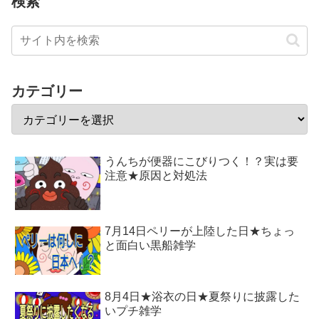
検索
カテゴリー
うんちが便器にこびりつく！？実は要
注意★原因と対処法
7月14日ペリーが上陸した日★ちょっ
と面白い黒船雑学
8月4日★浴衣の日★夏祭りに披露した
いプチ雑学