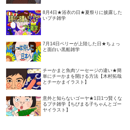
8月4日★浴衣の日★夏祭りに披露した
いプチ雑学
7月14日ペリーが上陸した日★ちょっ
と面白い黒船雑学
チーかまと魚肉ソーセージの違い★簡
単にチーかまを開ける方法【木村拓哉
とチーかまイラスト】
意外と知らないゴーヤ★1日1つ賢くな
るプチ雑学【ちびまる子ちゃんとゴー
ヤイラスト】