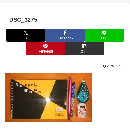
DSC_3275
X
Facebook
LINE
Pinterest
コピー
2020.02.16