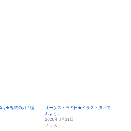
h Day★鬼滅の刃「嘴
オーケストラの日★イラスト描いて
日
みよう。
2020年3月31日
イラスト