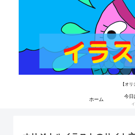
【オリ
今日
ホーム
イ