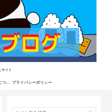
むサイト
なかよしMarket★について
プライバシーポリシー