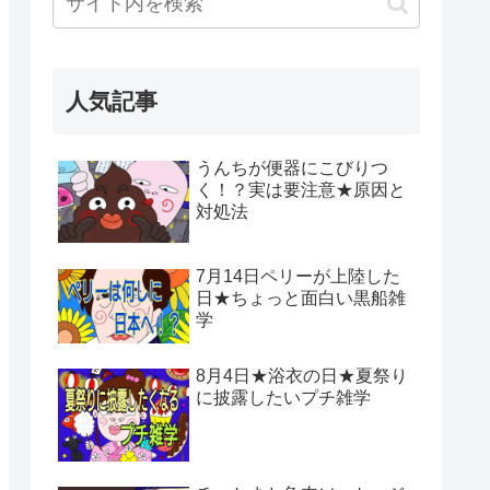
人気記事
うんちが便器にこびりつ
く！？実は要注意★原因と
対処法
7月14日ペリーが上陸した
日★ちょっと面白い黒船雑
学
8月4日★浴衣の日★夏祭り
に披露したいプチ雑学