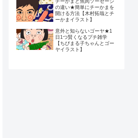
チーかまと魚肉ソーセージ
の違い★簡単にチーかまを
開ける方法【木村拓哉とチ
ーかまイラスト】
意外と知らないゴーヤ★1
日1つ賢くなるプチ雑学
【ちびまる子ちゃんとゴー
ヤイラスト】