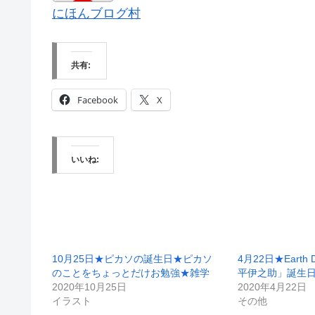
にほんブログ村
共有:
Facebook
X
いいね:
10月25日★ピカソの誕生日★ピカソ
4月22日★Eart
のことをちょっとだけお勉強★雑学
平伊之助」誕生
2020年10月25日
2020年4月22日
イラスト
その他