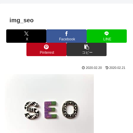
img_seo
X
Facebook
LINE
Pinterest
コピー
2020.02.20
2020.02.21