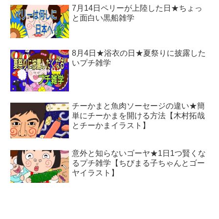
7月14日ペリーが上陸した日★ちょっ
と面白い黒船雑学
8月4日★浴衣の日★夏祭りに披露した
いプチ雑学
チーかまと魚肉ソーセージの違い★簡
単にチーかまを開ける方法【木村拓哉
とチーかまイラスト】
意外と知らないゴーヤ★1日1つ賢くな
るプチ雑学【ちびまる子ちゃんとゴー
ヤイラスト】