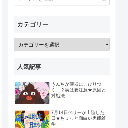
カテゴリー
人気記事
うんちが便器にこびりつ
く！？実は要注意★原因と
対処法
7月14日ペリーが上陸した
日★ちょっと面白い黒船雑
学