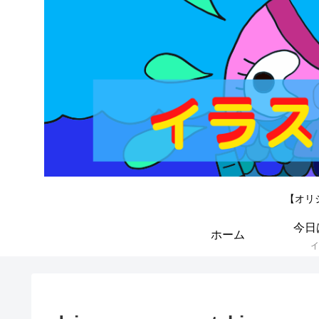
【オリ
今日
ホーム
イ