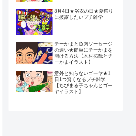
8月4日★浴衣の日★夏祭り
に披露したいプチ雑学
チーかまと魚肉ソーセージ
の違い★簡単にチーかまを
開ける方法【木村拓哉とチ
ーかまイラスト】
意外と知らないゴーヤ★1
日1つ賢くなるプチ雑学
【ちびまる子ちゃんとゴー
ヤイラスト】